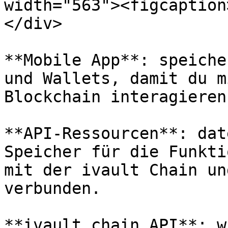
width="563"><figcaption
</div>

**Mobile App**: speiche
und Wallets, damit du m
Blockchain interagieren
**API-Ressourcen**: dat
Speicher für die Funkti
mit der ivault Chain un
verbunden.

**ivault chain API**: w