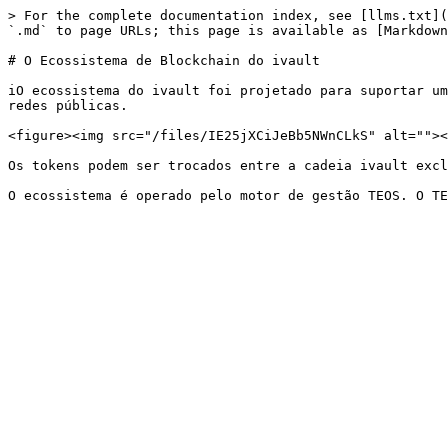
> For the complete documentation index, see [llms.txt](
`.md` to page URLs; this page is available as [Markdown
# O Ecossistema de Blockchain do ivault

iO ecossistema do ivault foi projetado para suportar um
redes públicas.

<figure><img src="/files/IE25jXCiJeBb5NWnCLkS" alt=""><
Os tokens podem ser trocados entre a cadeia ivault excl